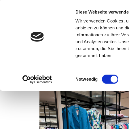
Home
Dein Style Coach
Stilber
Diese Webseite verwende
Zum
Wir verwenden Cookies, um
Inhalt
anbieten zu können und di
springen
Informationen zu Ihrer Ve
und Analysen weiter. Unse
Startseite
»
Archive für seokueche
zusammen, die Sie ihnen b
seokueche
gesammelt haben.
Einwilligungsauswahl
Notwendig