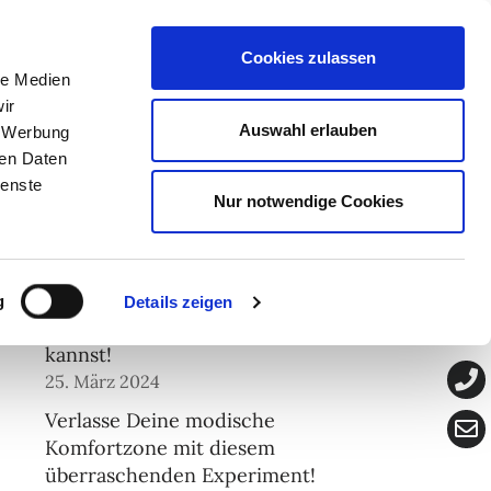
men
Presse
Blog
Kontakt
Cookies zulassen
le Medien
ir
Auswahl erlauben
, Werbung
ren Daten
ienste
Nur notwendige Cookies
Neueste Beiträge
Wieso Du Dich im richtigen
g
Details zeigen
Outfit besser durchsetzen
kannst!
25. März 2024
Verlasse Deine modische
Komfortzone mit diesem
überraschenden Experiment!