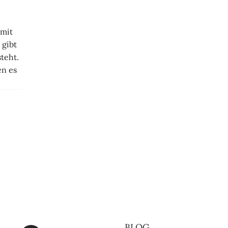
 mit
 gibt
teht.
en es
BLOG