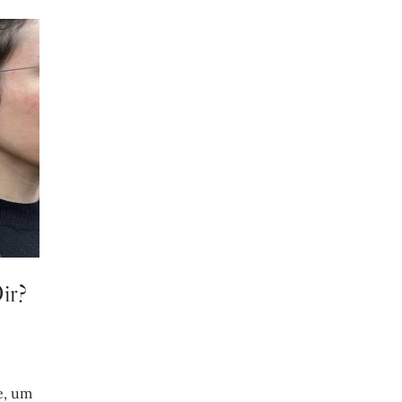
ir?
e, um