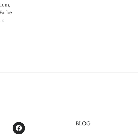
hdem,
Farbe
 »
BLOG