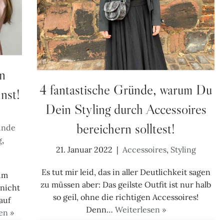
n
4 fantastische Gründe, warum Du
nst!
Dein Styling durch Accessoires
bereichern solltest!
inde
g
,
21. Januar 2022
Accessoires
,
Styling
Es tut mir leid, das in aller Deutlichkeit sagen
 im
zu müssen aber: Das geilste Outfit ist nur halb
nicht
so geil, ohne die richtigen Accessoires!
auf
Denn…
Weiterlesen »
en »