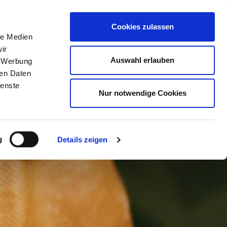
men
Presse
Blog
Kontakt
Cookies zulassen
le Medien
ir
Auswahl erlauben
, Werbung
ren Daten
ienste
Nur notwendige Cookies
g
Details zeigen