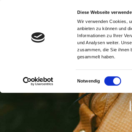
Home
Dein Style Coach
Stilber
Diese Webseite verwende
Zum
Wir verwenden Cookies, um
Inhalt
anbieten zu können und di
springen
Informationen zu Ihrer Ve
und Analysen weiter. Unse
zusammen, die Sie ihnen b
gesammelt haben.
Einwilligungsauswahl
Notwendig