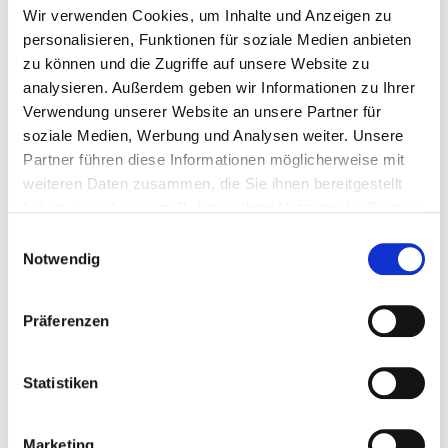
Wir verwenden Cookies, um Inhalte und Anzeigen zu
personalisieren, Funktionen für soziale Medien anbieten
zu können und die Zugriffe auf unsere Website zu
analysieren. Außerdem geben wir Informationen zu Ihrer
Verwendung unserer Website an unsere Partner für
soziale Medien, Werbung und Analysen weiter. Unsere
Partner führen diese Informationen möglicherweise mit
Neueste Beiträge
weiteren Daten zusammen, die Sie ihnen bereitgestellt
haben oder die sie im Rahmen Ihrer Nutzung der Dienste
Wieso Du Dich im richtigen Outfit besser durchsetzen
gesammelt haben.
Einwilligungsauswahl
kannst!
Notwendig
25. März 2024
Verlasse Deine modische Komfortzone mit diesem
Präferenzen
überraschenden Experiment!
14. Februar 2023
Statistiken
Meine Typveränderung – eine krasse vorher/nachher
Story!
26. Januar 2022
Marketing