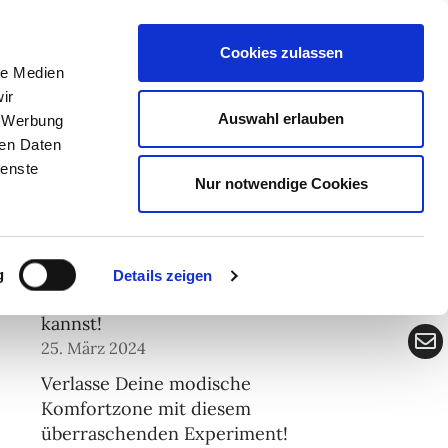
men
Presse
Blog
Kontakt
Cookies zulassen
le Medien
ir
Auswahl erlauben
, Werbung
ren Daten
ienste
Nur notwendige Cookies
Neueste Beiträge
Wieso Du Dich im richtigen
g
Details zeigen
Outfit besser durchsetzen
kannst!
25. März 2024
Verlasse Deine modische
Komfortzone mit diesem
überraschenden Experiment!