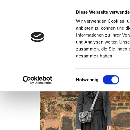
Home
Dein Style Coach
Stilber
Diese Webseite verwende
Zum
Wir verwenden Cookies, um
Inhalt
anbieten zu können und di
springen
Informationen zu Ihrer Ve
und Analysen weiter. Unse
Startseite
»
Sichtbarkeit
zusammen, die Sie ihnen b
Sichtbarkeit
gesammelt haben.
Einwilligungsauswahl
Notwendig