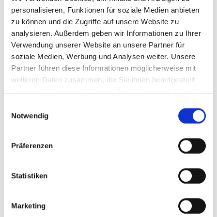
personalisieren, Funktionen für soziale Medien anbieten
zu können und die Zugriffe auf unsere Website zu
analysieren. Außerdem geben wir Informationen zu Ihrer
Verwendung unserer Website an unsere Partner für
soziale Medien, Werbung und Analysen weiter. Unsere
Partner führen diese Informationen möglicherweise mit
Neueste Beiträge
weiteren Daten zusammen, die Sie ihnen bereitgestellt
Wieso Du Dich im richtigen Outfit besser durchsetzen
haben oder die sie im Rahmen Ihrer Nutzung der Dienste
kannst!
gesammelt haben.
Einwilligungsauswahl
25. März 2024
Notwendig
Verlasse Deine modische Komfortzone mit diesem
überraschenden Experiment!
Präferenzen
14. Februar 2023
Meine Typveränderung – eine krasse vorher/nachher
Statistiken
Story!
26. Januar 2022
Marketing