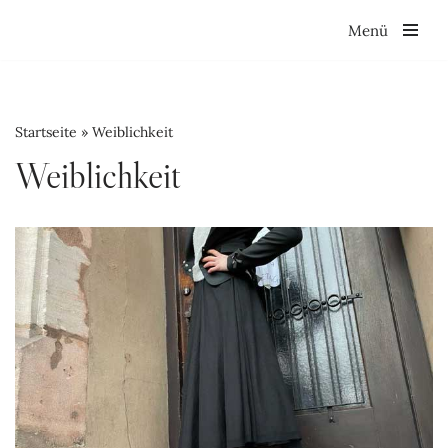
Menü
Zum
Inhalt
springen
Startseite
»
Weiblichkeit
Weiblichkeit